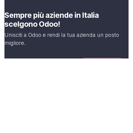
Sempre più aziende in Italia
scelgono Odoo!
Unisciti a Odoo e rendi la tua azienda un posto
migliore.
Registrati!
in
Notizie su ERP e mondo Odoo
#
Eventi Odoo
Raffaele Del Gatto
11 settembre 2024