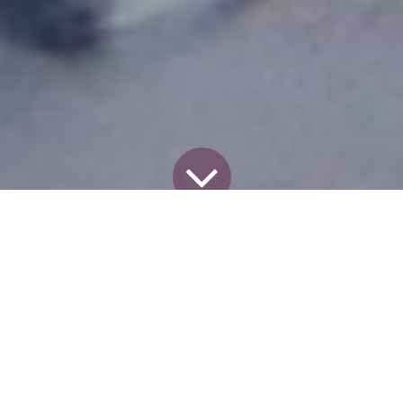
Tutti i blog
Odoo
Non è tutto oro quel che luccica: cosa non va nel sistema di partnership di Odoo
In quest'articolo andiamo ad esaminare alcuni
aspetti negativi del
sistema partnership di Odoo
e
delle KPI ad esso collegate. Poiché il livello di